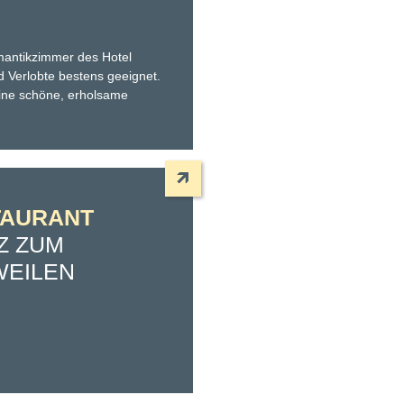
mantikzimmer des Hotel
d Verlobte bestens geeignet.
eine schöne, erholsame
TAURANT
Z ZUM
WEILEN