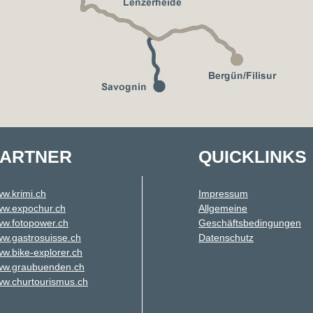
PARTNER
QUICKLINKS
w.krimi.ch
Impressum
w.expochur.ch
Allgemeine
w.fotopower.ch
Geschäftsbedingungen
w.gastrosuisse.ch
Datenschutz
w.bike-explorer.ch
w.graubuenden.ch
w.churtourismus.ch