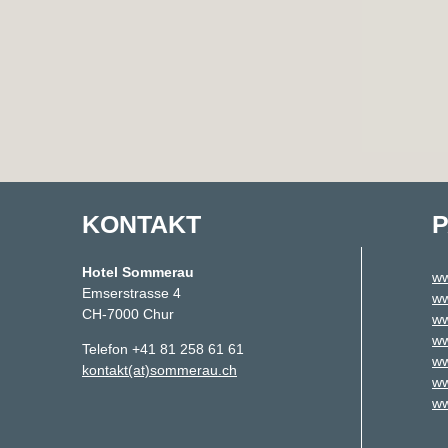
KONTAKT
Hotel Sommerau
ww
Emserstrasse 4
ww
CH-7000 Chur
ww
ww
Telefon +41 81 258 61 61
ww
kontakt(at)sommerau.ch
ww
ww