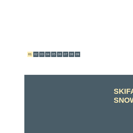
01
02
03
04
05
06
07
08
09
SKIF
SNO