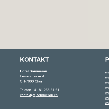
KONTAKT
Hotel Sommerau
ww
Emserstrasse 4
ww
CH-7000 Chur
ww
ww
Telefon +41 81 258 61 61
ww
kontakt(at)sommerau.ch
ww
ww