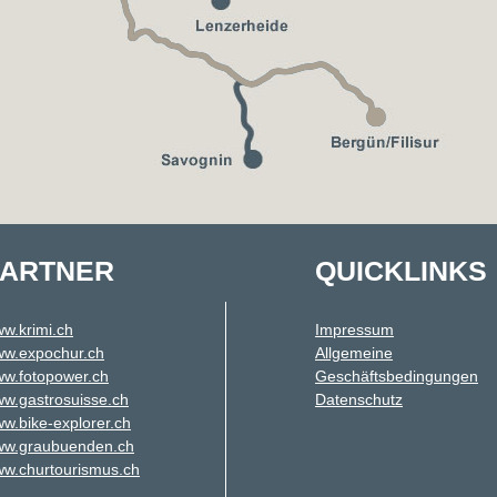
PARTNER
QUICKLINKS
w.krimi.ch
Impressum
w.expochur.ch
Allgemeine
w.fotopower.ch
Geschäftsbedingungen
w.gastrosuisse.ch
Datenschutz
w.bike-explorer.ch
w.graubuenden.ch
w.churtourismus.ch