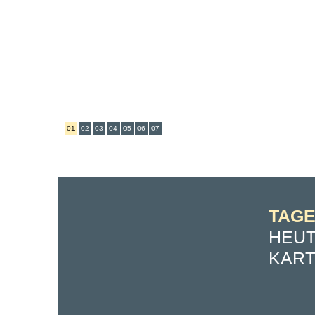
01
02
03
04
05
06
07
TAG
HEUT
KAR