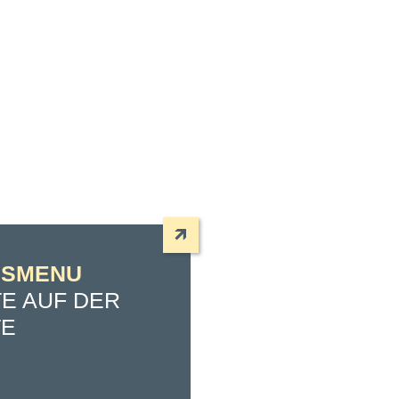
ESMENU
E AUF DER
TE