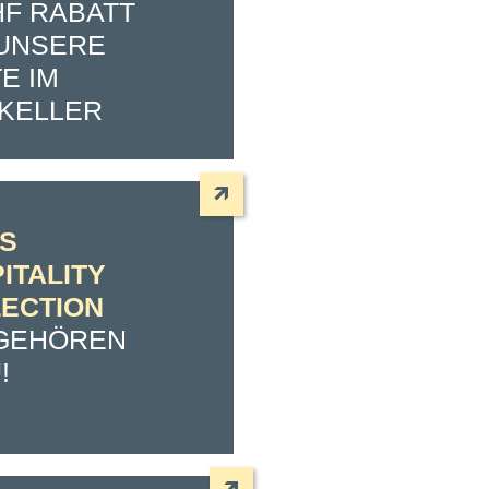
HF RABATT
UNSERE
E IM
KELLER
S
ITALITY
ECTION
GEHÖREN
!