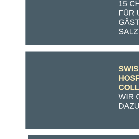
15 C
FÜR 
GÄST
SALZ
SWIS
HOSP
COLL
WIR 
DAZU